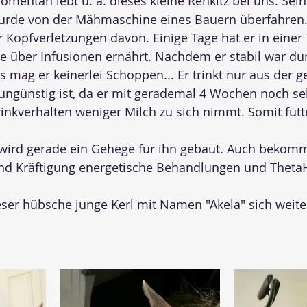
omentan lebt u. a. dieses kleine Rehkitz bei uns. Sein
rde von der Mähmaschine eines Bauern überfahren. 
Kopfverletzungen davon. Einige Tage hat er in einer T
 über Infusionen ernährt. Nachdem er stabil war durf
s mag er keinerlei Schoppen... Er trinkt nur aus der 
ungünstig ist, da er mit gerademal 4 Wochen noch sehr
inkverhalten weniger Milch zu sich nimmt. Somit fütte
wird gerade ein Gehege für ihn gebaut. Auch bekomm
und Kräftigung energetische Behandlungen und ThetaH
eser hübsche junge Kerl mit Namen "Akela" sich weite