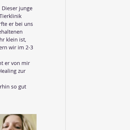
 
Dieser junge 
ierklinik 
te er bei uns 
gehaltenen 
 klein ist, 
rn wir im 2-3 
t er von mir 
ealing zur 
rhin so gut 