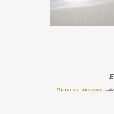
Heilkunst-Akad
emie
-
All