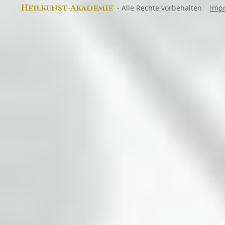
Heilkunst-Akad
emie
-
Alle Rechte vorbehalten
Imp