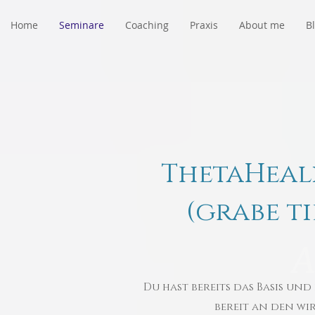
Home
Seminare
Coaching
Praxis
About me
B
ThetaHea
(grabe t
A
Du hast bereits das Basis un
bereit an den wi