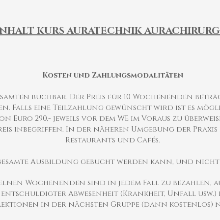
INHALT KURS AURATECHNIK AURACHIRURG
Kosten und Zahlungsmodalitäten
esamten buchbar. Der Preis für 10 Wochenenden beträg
n. Falls eine Teilzahlung gewünscht wird ist es mög
on Euro 290,- jeweils vor dem WE im Voraus zu überweis
Preis inbegriffen. In der näheren Umgebung der Praxis
Restaurants und Cafés.
ie gesamte Ausbildung gebucht werden kann, und nic
zelnen Wochenenden sind in jedem Fall zu bezahlen,
i entschuldigter Abwesenheit (Krankheit, Unfall usw.) 
Lektionen in der nächsten Gruppe (dann kostenlos)