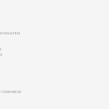
abgehalten.
e
se
a-Chirurgie