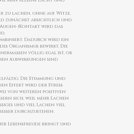
wie man alleine lacht und
hr zu lachen, ohne auf Witze,
rd zunächst absichtlich und
(Augen-)Kontakt wird das
d.
mbiniert. Dadurch wird ein
es Organismus bewirkt. Die
nermaßen völlig egal ist, ob
chen Auswirkungen sind
lfältig: Die Stimmung und
n Effekt wird der Stress
wei von weiteren positiven
sern sich, weil mehr Lachen
ßiges und viel Lachen viel
 besser durchzustehen.
einer Lebensfreude bringt und