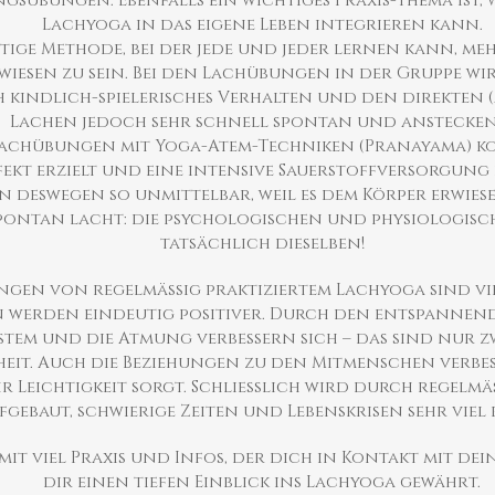
sübungen. Ebenfalls ein wichtiges Praxis-Thema ist, 
Lachyoga in das eigene Leben integrieren kann.
rtige Methode, bei der jede und jeder lernen kann, me
esen zu sein. Bei den Lachübungen in der Gruppe wi
 kindlich-spielerisches Verhalten und den direkten 
Lachen jedoch sehr schnell spontan und anstecken
achübungen mit Yoga-Atem-Techniken (Pranayama) ko
kt erzielt und eine intensive Sauerstoffversorgung d
deswegen so unmittelbar, weil es dem Körper erwiese
pontan lacht: die psychologischen und physiologis
tatsächlich dieselben!
ungen von regelmäßig praktiziertem Lachyoga sind vie
n werden eindeutig positiver. Durch den entspannende
stem und die Atmung verbessern sich – das sind nur z
heit. Auch die Beziehungen zu den Mitmenschen verbes
 Leichtigkeit sorgt. Schließlich wird durch regelmä
ufgebaut, schwierige Zeiten und Lebenskrisen sehr viel
 mit viel Praxis und Infos, der dich in Kontakt mit d
dir einen tiefen Einblick ins Lachyoga gewährt.