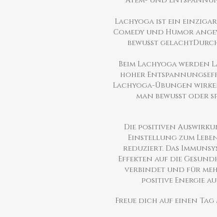
Atem- und Entspannung
Lachyoga ist ein einziga
Comedy und Humor angewi
bewusst gelachtDurch
Beim Lachyoga werden L
hoher Entspannungseffe
Lachyoga-Übungen wirken 
man bewusst oder s
Die positiven Auswirk
Einstellung zum Lebe
reduziert. Das Immunsy
Effekten auf die Gesund
verbindet und für mehr
positive Energie a
Freue dich auf einen Tag