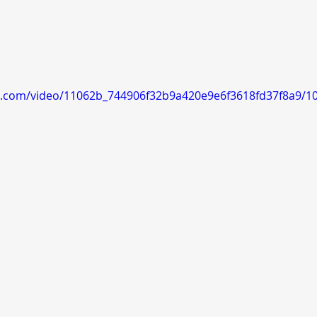
tic.com/video/11062b_744906f32b9a420e9e6f3618fd37f8a9/1