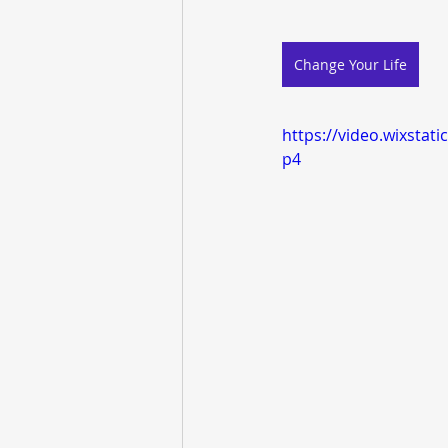
Change Your Life
https://video.wixsta
p4