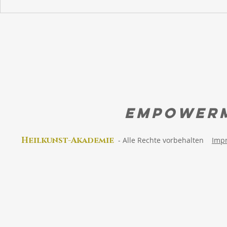
Wie sieht die Schöpfung
Lebe deine 
aus?
Erinnere di
wirklich bist
EMPOWER
Heilkunst-Akad
emie
-
Alle Rechte vorbehalten
Imp