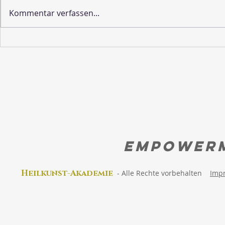
Kommentar verfassen...
Wie sieht die Schöpfung
Lebe deine 
aus?
Erinnere di
wirklich bist
EMPOWER
Heilkunst-Akad
emie
-
Alle Rechte vorbehalten
Imp