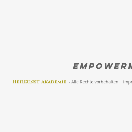
Wie sieht die Schöpfung
Lebe deine 
aus?
Erinnere di
wirklich bist
EMPOWER
Heilkunst-Akad
emie
-
Alle Rechte vorbehalten
Imp