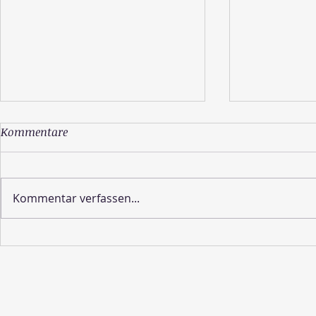
Kommentare
Kommentar verfassen...
Wie sieht die Schöpfung
Lebe deine 
aus?
Erinnere di
wirklich bist