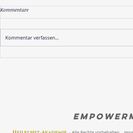
Kommentare
Kommentar verfassen...
Wie sieht die Schöpfung
Lebe deine 
aus?
Erinnere di
wirklich bist
EMPOWER
Heilkunst-Akad
emie
-
Alle Rechte vorbehalten
Imp