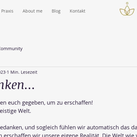
Praxis
About me
Blog
Kontakt
 Community
023
1 Min. Lesezeit
nken...
n euch gegeben, um zu erschaffen!
eistige Welt.
edanken, und sogleich fühlen wir automatisch das d
 erschaffen wir unsere eigene Realität. Die Welt wie w