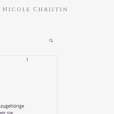
Nicole Christin
azugehörige 
ir sie 