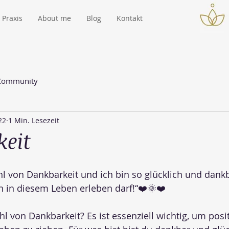
Praxis
About me
Blog
Kontakt
 Community
22
1 Min. Lesezeit
eit
l von Dankbarkeit und ich bin so glücklich und dankba
h in diesem Leben erleben darf!“❤️🌞❤️
l von Dankbarkeit? Es ist essenziell wichtig, um posit