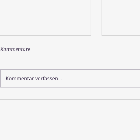
Kommentare
Kommentar verfassen...
Wie sieht die Schöpfung
Lebe deine 
aus?
Erinnere di
wirklich bist