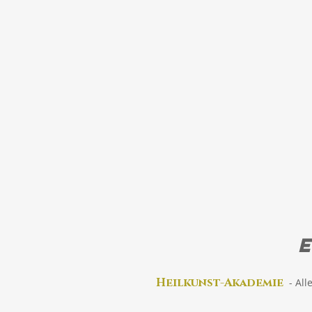
Heilkunst-Akad
emie
-
All