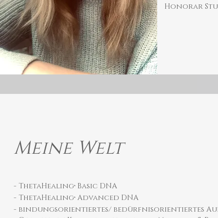
Honorar Stun
Meine Welt
- ThetaHealing
Basic DNA
®️
- ThetaHealing
Advanced DNA
®️
- bindungsorientiertes/ bedürfnisorientiertes 