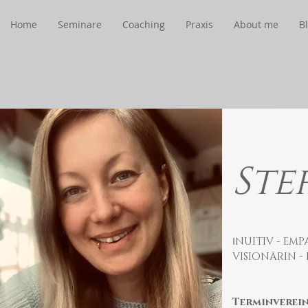
Home
Seminare
Coaching
Praxis
About me
B
Ste
I
NUITIV - EMP
VISIONÄRIN -
Terminverein