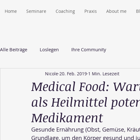
Home
Seminare
Coaching
Praxis
About me
B
Alle Beiträge
Loslegen
Ihre Community
Nicole
20. Feb. 2019
1 Min. Lesezeit
Medical Food: Wa
als Heilmittel poten
Medikament
Gesunde Ernährung (Obst, Gemüse, Kräuter)
Grundlage, um den Körper gesund und jun