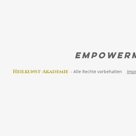
aus?
Erinnere di
wirklich bist
EMPOWER
Heilkunst-Akad
emie
-
Alle Rechte vorbehalten
Imp