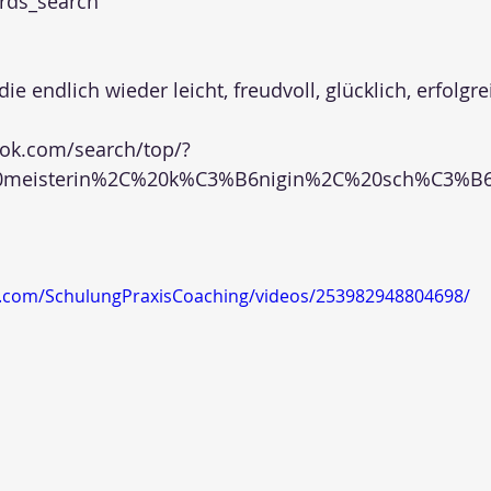
rds_search
ie endlich wieder leicht, freudvoll, glücklich, erfolgr
ok.com/search/top/?
0meisterin%2C%20k%C3%B6nigin%2C%20sch%C3%B6
k.com/SchulungPraxisCoaching/videos/253982948804698/