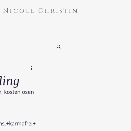
Nicole Christin
ling
, kostenlosen 
ns.+karmafrei+