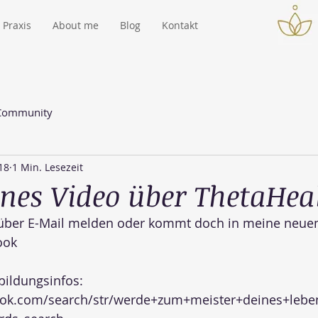
Praxis
About me
Blog
Kontakt
 Community
18
1 Min. Lesezeit
ines Video über ThetaHea
 über E-Mail melden oder kommt doch in meine neuen
ook
bildungsinfos: 
ook.com/search/str/werde+zum+meister+deines+lebe