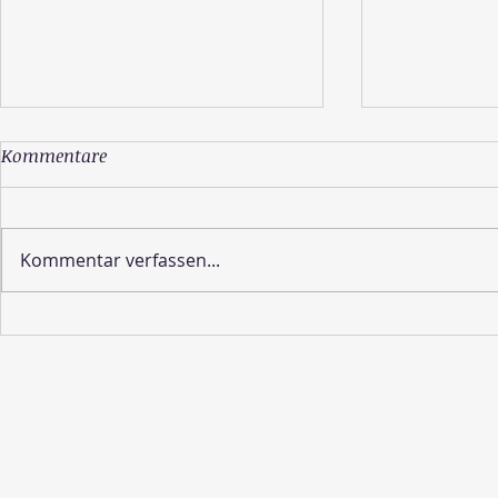
Kommentare
Kommentar verfassen...
Wie sieht die Schöpfung
Lebe deine 
aus?
Erinnere di
wirklich bist