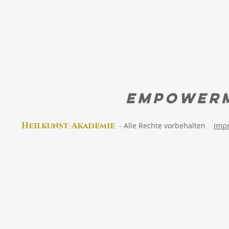
aus?
Erinnere di
wirklich bist
EMPOWER
Heilkunst-Akad
emie
-
Alle Rechte vorbehalten
Imp